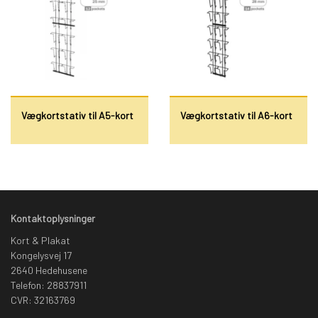
Vægkortstativ til A5-kort
Vægkortstativ til A6-kort
Kontaktoplysninger
Kort & Plakat
Kongelysvej 17
2640 Hedehusene
Telefon: 28837911
CVR: 32163769