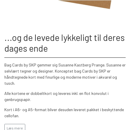
...og de levede lykkeligt til deres
dages ende
Bag Cards by SKP gemmer sig Susanne Kastberg Prange. Susanne er
selvlært tegner og designer. Konceptet bag Cards by SKP er
håndtegnede kort med finurlige og moderne motiver i akvarel og
tusch.
Alle kortene er dobbeltkort og leveres inkl. en flot konvolut i
genbrugspapir.
Kort i A6- og A5-format bliver desuden leveret pakket i beskyttende
cellofan.
Kollistørrelse: 6, 8 eller 12 kort - større kolli = lavere pris pr. kort -
Læs mere