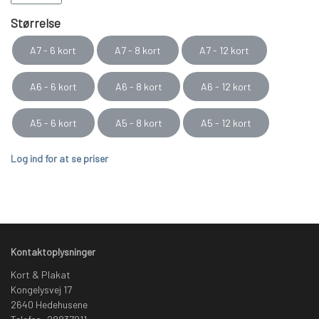
spar op til 20 %
Størrelse
Vejl. udsalgspris: DKK 19,95 (A7), DKK 29,95 (A6) og DKK 39,95 (A5)
A7 - 6 kort
A7 - 8 kort
A7 - 12 kort
A6 - 6 kort
A6 - 8 kort
A6 - 12 kort
A5 - 6 kort
A5 - 8 kort
A5 - 12 kort
Log ind for at se priser
Kontaktoplysninger
Kort & Plakat
Kongelysvej 17
2640 Hedehusene